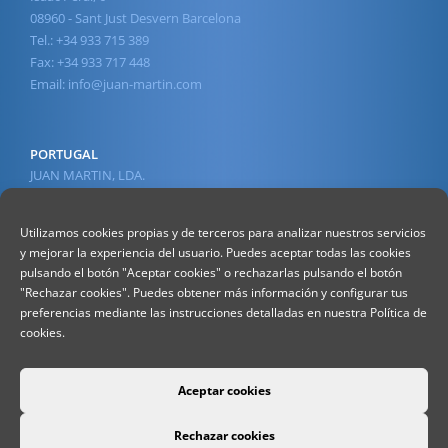
08960 - Sant Just Desvern Barcelona
Tel.: +34 933 715 389
Fax: +34 933 717 448
Email:
info@juan-martin.com
PORTUGAL
JUAN MARTIN, LDA.
Av. 1º de Maio, 45
2430-210 Marinha Grande
Utilizamos cookies propias y de terceros para analizar nuestros servicios
Tel.: +351 244 568 610
y mejorar la experiencia del usuario. Puedes aceptar todas las cookies
(Chamada para a rede fixa nacional)
pulsando el botón "Aceptar cookies" o rechazarlas pulsando el botón
Fax : +351 244 560 578
"Rechazar cookies". Puedes obtener más información y configurar tus
(Chamada para a rede fixa nacional)
preferencias mediante las instrucciones detalladas en nuestra Política de
Email:
info@juan-martin.com
cookies.
Aceptar cookies
Rechazar cookies