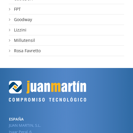
FPT
Goodway
Lizzini
Millutensil
Rosa Favretto
ESPAÑA
JUAN MARTIN, S.L.
Isaac Peral, 6