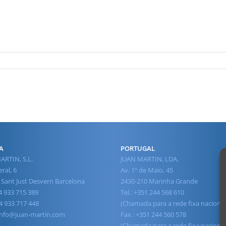
A
PORTUGAL
ARTIN, S.L.
JUAN MARTIN, LDA.
ral, 6
Av. 1º de Maio, 45
 Sant Just Desvern Barcelona
2430-210 Marinha Grande
34 933 715 389
Tel.: +351 244 568 610
4 933 717 448
(Chamada para a rede fixa nacional
info@juan-martin.com
Fax : +351 244 560 578
(Chamada para a rede fixa nacional