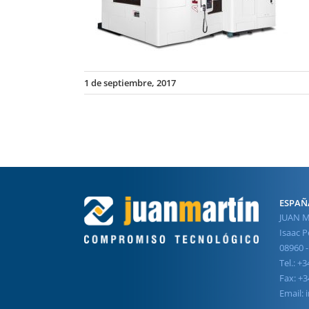
1 de septiembre, 2017
ESPAÑ
JUAN M
Isaac Pe
08960 -
Tel.: +
Fax: +3
Email: