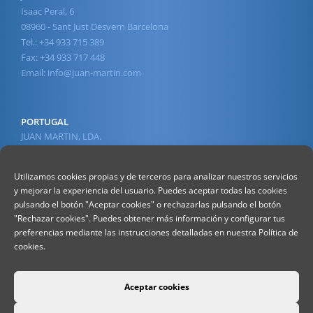
Isaac Peral, 6
08960 - Sant Just Desvern Barcelona
Tel.: +34 933 715 389
Fax: +34 933 717 448
Email:
info@juan-martin.com
PORTUGAL
JUAN MARTIN, LDA.
Av. 1º de Maio, 45
2430-210 Marinha Grande
Utilizamos cookies propias y de terceros para analizar nuestros servicios
Tel.: +351 244 568 610
y mejorar la experiencia del usuario. Puedes aceptar todas las cookies
(Chamada para a rede fixa nacional)
pulsando el botón "Aceptar cookies" o rechazarlas pulsando el botón
Fax : +351 244 560 578
"Rechazar cookies". Puedes obtener más información y configurar tus
(Chamada para a rede fixa nacional)
preferencias mediante las instrucciones detalladas en nuestra Política de
Email:
info@juan-martin.com
cookies.
Aceptar cookies