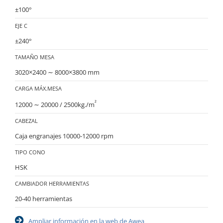
±100°
EJE C
±240°
TAMAÑO MESA
3020×2400 ∼ 8000×3800 mm
CARGA MÁX.MESA
²
12000 ∼ 20000 / 2500kg./m
CABEZAL
Caja engranajes 10000-12000 rpm
TIPO CONO
HSK
CAMBIADOR HERRAMIENTAS
20-40 herramientas
Ampliar información en la web de Awea