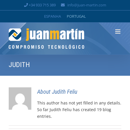
Skip
+34 933 715 389
info@juan-martin.com
to
ESPANHA
PORTUGAL
content
JUDITH
About
Judith Feliu
This author has not yet filled in any details.
So far Judith Feliu has created 19 blog
entries.