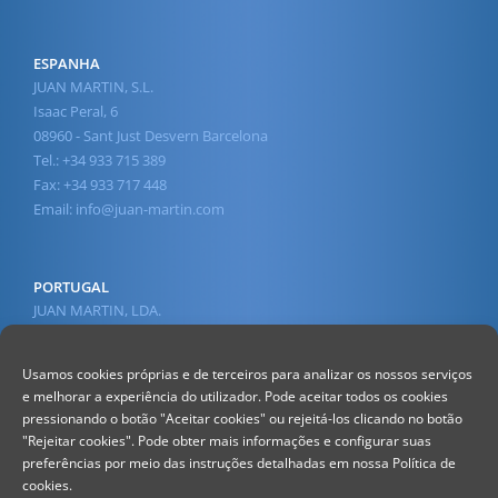
ESPANHA
JUAN MARTIN, S.L.
Isaac Peral, 6
08960 - Sant Just Desvern Barcelona
Tel.: +34 933 715 389
Fax: +34 933 717 448
Email:
info@juan-martin.com
PORTUGAL
JUAN MARTIN, LDA.
Av. 1º de Maio, 45
2430-210 Marinha Grande
Usamos cookies próprias e de terceiros para analizar os nossos serviços
Tel.: +351 244 568 610
e melhorar a experiência do utilizador. Pode aceitar todos os cookies
(Chamada para a rede fixa nacional)
pressionando o botão "Aceitar cookies" ou rejeitá-los clicando no botão
Fax : +351 244 560 578
"Rejeitar cookies". Pode obter mais informações e configurar suas
(Chamada para a rede fixa nacional)
preferências por meio das instruções detalhadas em nossa Política de
Email:
info@juan-martin.com
cookies.