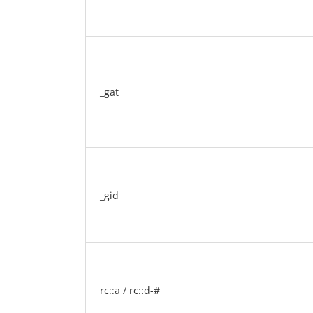
_gat
_gid
rc::a / rc::d-#