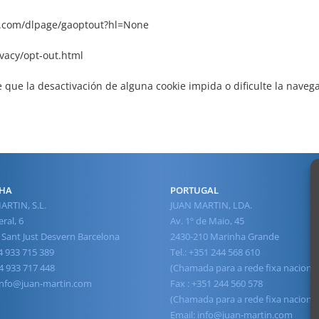
le.com/dlpage/gaoptout?hl=None
vacy/opt-out.html
 que la desactivación de alguna cookie impida o dificulte la navegac
HA
PORTUGAL
ARTIN, S.L.
JUAN MARTIN, LDA.
ral, 6
Av. 1º de Maio, 45
 Sant Just Desvern Barcelona
2430-210 Marinha Grande
34 933 715 389
Tel.: +351 244 568 610
4 933 717 448
(Chamada para a rede fixa nacional
info@juan-martin.com
Fax : +351 244 560 578
(Chamada para a rede fixa nacional
Email:
info@juan-martin.com