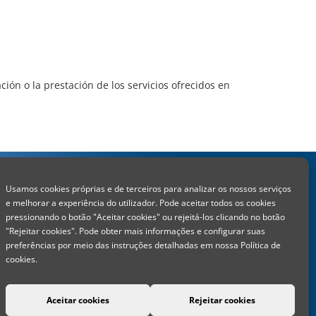
ión o la prestación de los servicios ofrecidos en
Usamos cookies próprias e de terceiros para analizar os nossos serviços
e melhorar a experiência do utilizador. Pode aceitar todos os cookies
pressionando o botão "Aceitar cookies" ou rejeitá-los clicando no botão
"Rejeitar cookies". Pode obter mais informações e configurar suas
preferências por meio das instruções detalhadas em nossa Política de
cookies.
)
)
Aceitar cookies
Rejeitar cookies