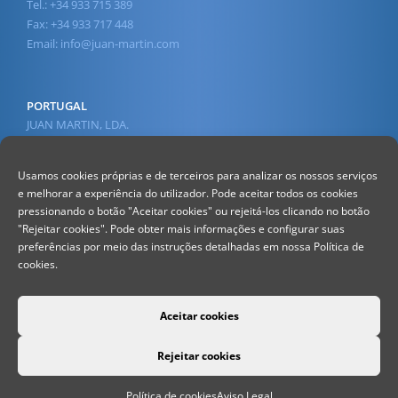
Tel.: +34 933 715 389
Fax: +34 933 717 448
Email:
info@juan-martin.com
PORTUGAL
JUAN MARTIN, LDA.
Av. 1º de Maio, 45
2430-210 Marinha Grande
Usamos cookies próprias e de terceiros para analizar os nossos serviços
Tel.: +351 244 568 610
e melhorar a experiência do utilizador. Pode aceitar todos os cookies
(Chamada para a rede fixa nacional)
pressionando o botão "Aceitar cookies" ou rejeitá-los clicando no botão
Fax : +351 244 560 578
"Rejeitar cookies". Pode obter mais informações e configurar suas
(Chamada para a rede fixa nacional)
preferências por meio das instruções detalhadas em nossa Política de
Email:
info@juan-martin.com
cookies.
Aceitar cookies
Rejeitar cookies
©
2026 JUAN MARTIN - Todos los
Aviso Legal
-
Política de Privacidad
derechos reservados
Política de cookies
Aviso Legal