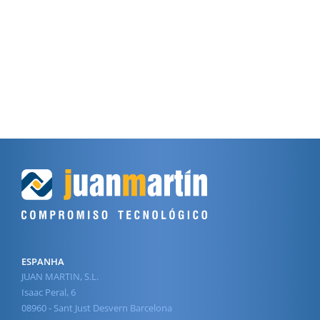
ESPANHA
JUAN MARTIN, S.L.
Isaac Peral, 6
08960 - Sant Just Desvern Barcelona