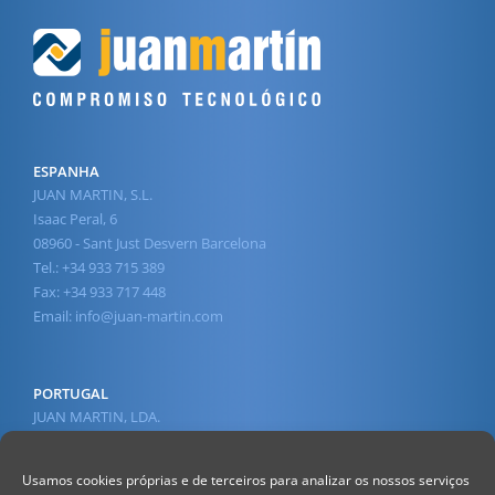
ESPANHA
JUAN MARTIN, S.L.
Isaac Peral, 6
08960 - Sant Just Desvern Barcelona
Tel.: +34 933 715 389
Fax: +34 933 717 448
Email:
info@juan-martin.com
PORTUGAL
JUAN MARTIN, LDA.
Av. 1º de Maio, 45
2430-210 Marinha Grande
Usamos cookies próprias e de terceiros para analizar os nossos serviços
Tel.: +351 244 568 610