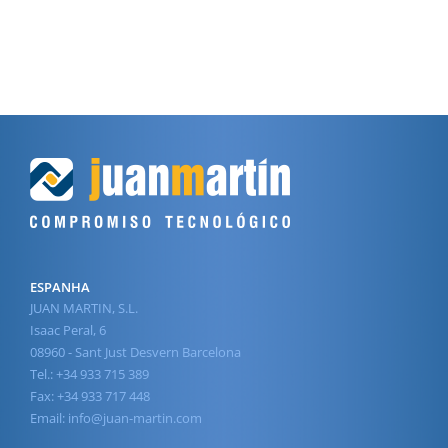
ESPANHA
JUAN MARTIN, S.L.
Isaac Peral, 6
08960 - Sant Just Desvern Barcelona
Tel.: +34 933 715 389
Fax: +34 933 717 448
Email:
info@juan-martin.com