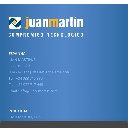
ESPANHA
JUAN MARTIN, S.L.
Isaac Peral, 6
08960 - Sant Just Desvern Barcelona
Tel.: +34 933 715 389
Fax: +34 933 717 448
Email:
info@juan-martin.com
PORTUGAL
JUAN MARTIN, LDA.
Av. 1º de Maio, 45